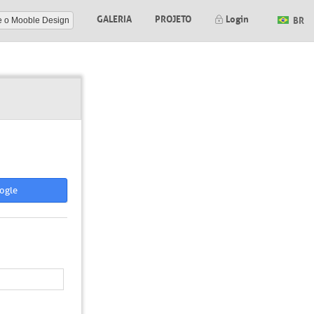
GALERIA
PROJETO
Login
BR
e o Mooble Design
ogle