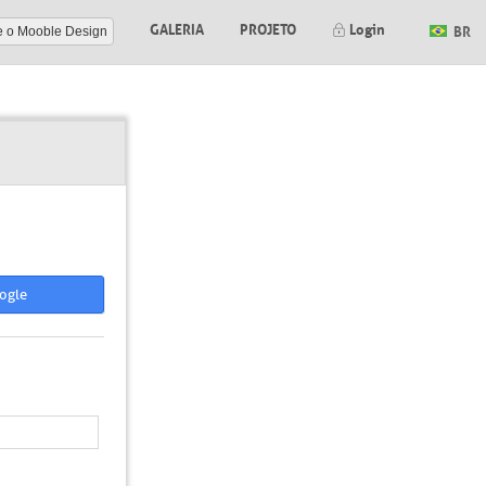
GALERIA
PROJETO
Login
BR
e o Mooble Design
ogle