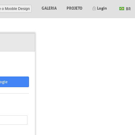
GALERIA
PROJETO
Login
BR
e o Mooble Design
ogle