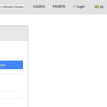
GALERIA
PROJETO
Login
BR
e o Mooble Design
ogle