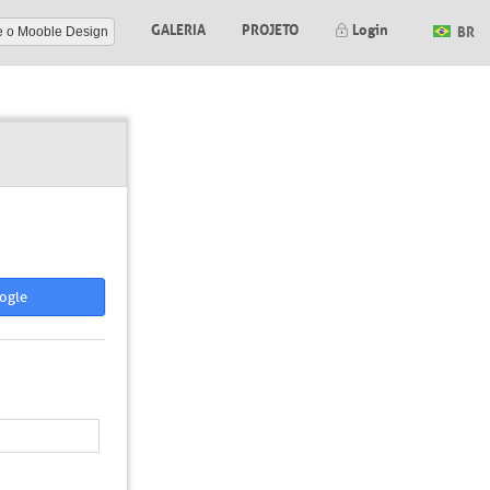
GALERIA
PROJETO
Login
BR
e o Mooble Design
ogle