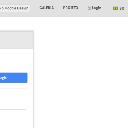
GALERIA
PROJETO
Login
BR
e o Mooble Design
ogle