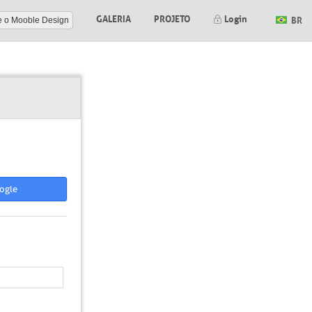
GALERIA
PROJETO
Login
BR
e o Mooble Design
ogle