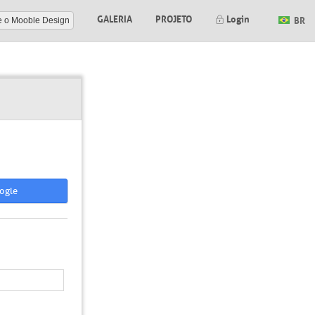
GALERIA
PROJETO
Login
BR
e o Mooble Design
ogle