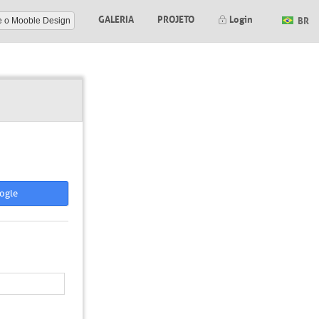
GALERIA
PROJETO
Login
BR
e o Mooble Design
ogle