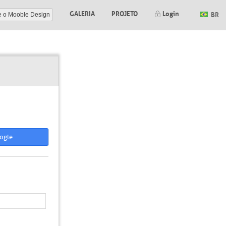
GALERIA
PROJETO
Login
BR
e o Mooble Design
ogle