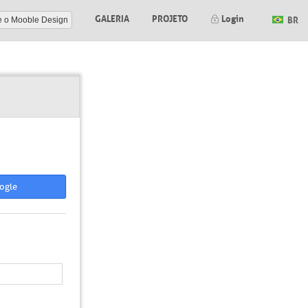
GALERIA
PROJETO
Login
BR
e o Mooble Design
ogle