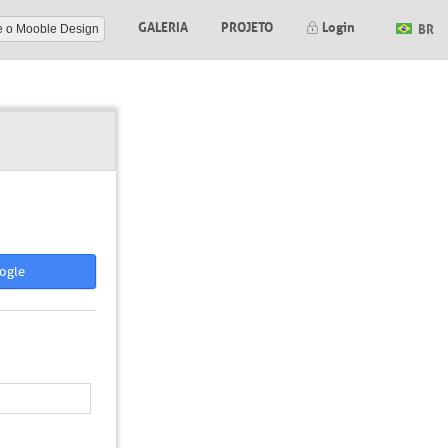
GALERIA
PROJETO
Login
BR
e o Mooble Design
ogle