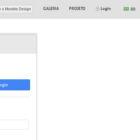
GALERIA
PROJETO
Login
BR
e o Mooble Design
ogle