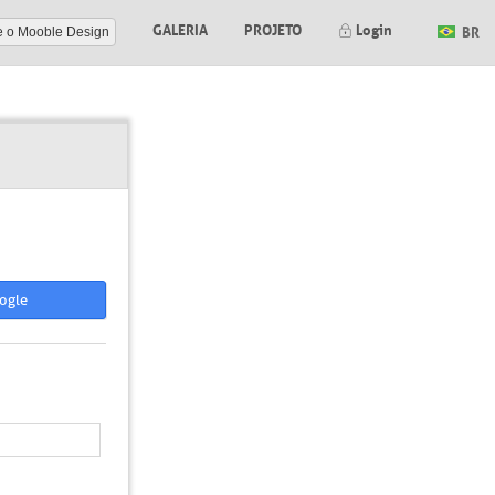
GALERIA
PROJETO
Login
BR
e o Mooble Design
ogle