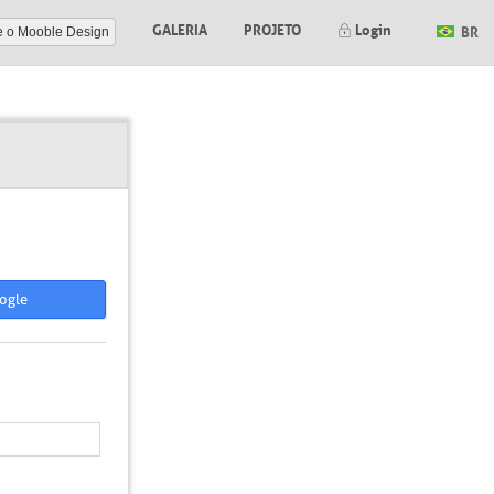
GALERIA
PROJETO
Login
BR
e o Mooble Design
ogle