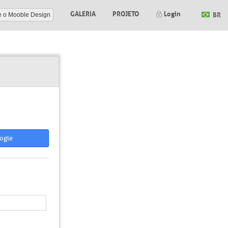
GALERIA
PROJETO
Login
BR
e o Mooble Design
ogle