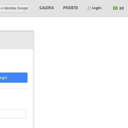
GALERIA
PROJETO
Login
BR
e o Mooble Design
ogle