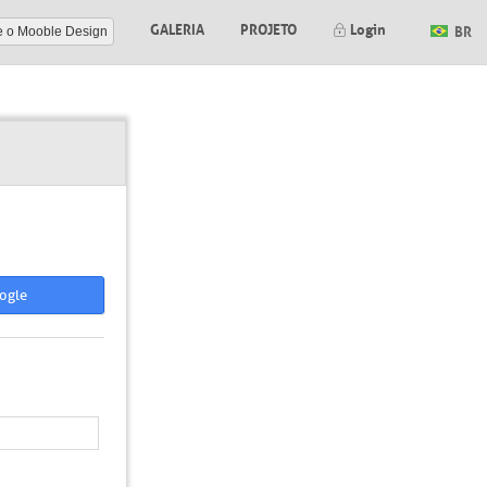
GALERIA
PROJETO
Login
BR
e o Mooble Design
ogle