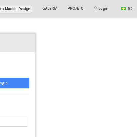
GALERIA
PROJETO
Login
BR
e o Mooble Design
ogle