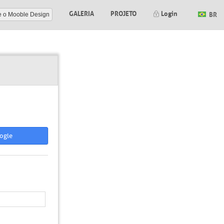
GALERIA
PROJETO
Login
BR
e o Mooble Design
ogle