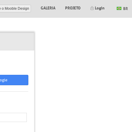
GALERIA
PROJETO
Login
BR
e o Mooble Design
ogle