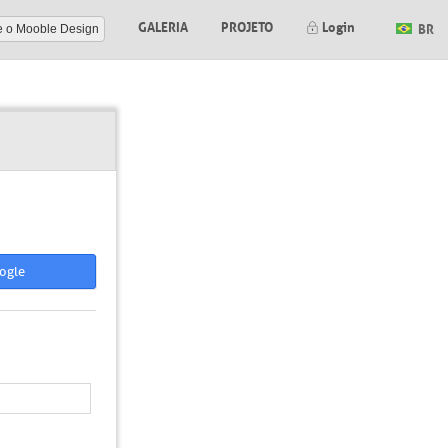
GALERIA
PROJETO
Login
BR
e o Mooble Design
ogle