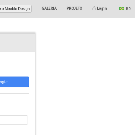
GALERIA
PROJETO
Login
BR
e o Mooble Design
ogle