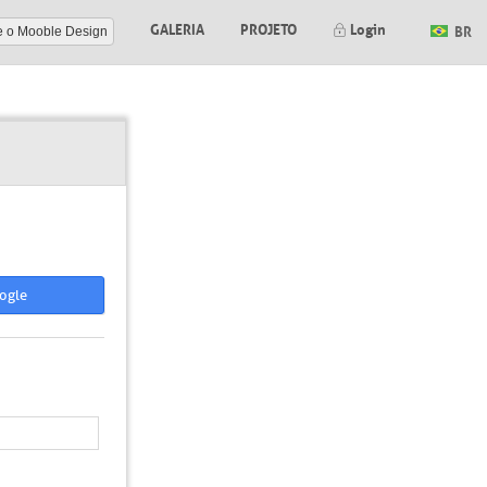
GALERIA
PROJETO
Login
BR
e o Mooble Design
ogle