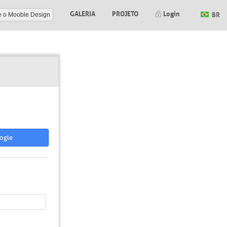
GALERIA
PROJETO
Login
BR
e o Mooble Design
ogle