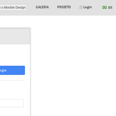
GALERIA
PROJETO
Login
BR
e o Mooble Design
ogle