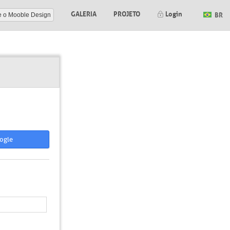
GALERIA
PROJETO
Login
BR
e o Mooble Design
ogle