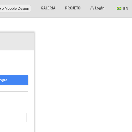
GALERIA
PROJETO
Login
BR
e o Mooble Design
ogle