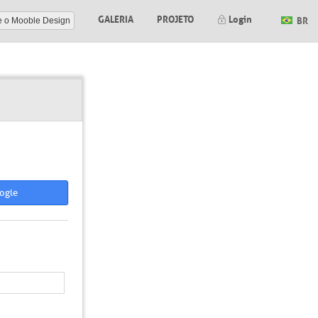
GALERIA
PROJETO
Login
BR
e o Mooble Design
ogle