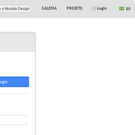
GALERIA
PROJETO
Login
BR
e o Mooble Design
ogle