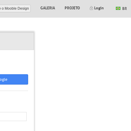
GALERIA
PROJETO
Login
BR
e o Mooble Design
ogle