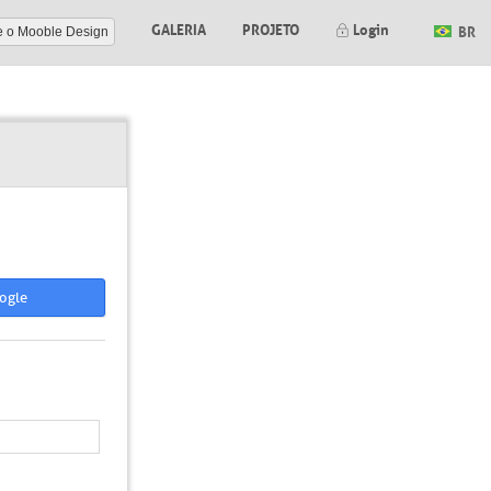
GALERIA
PROJETO
Login
BR
e o Mooble Design
ogle