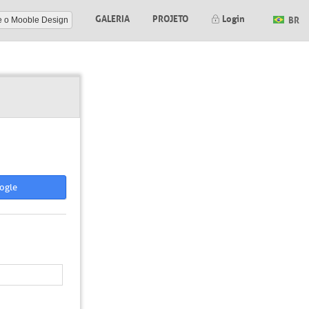
GALERIA
PROJETO
Login
BR
e o Mooble Design
ogle