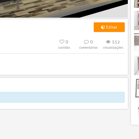
Editar
0
0
352
curtidas
comentários
visualizações