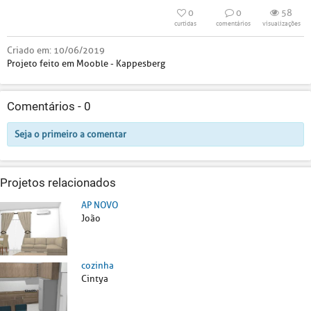
0
0
58
curtidas
comentários
visualizações
Criado em:
10/06/2019
Projeto feito em Mooble - Kappesberg
Comentários -
0
Seja o primeiro a comentar
Projetos relacionados
AP NOVO
João
cozinha
Cintya