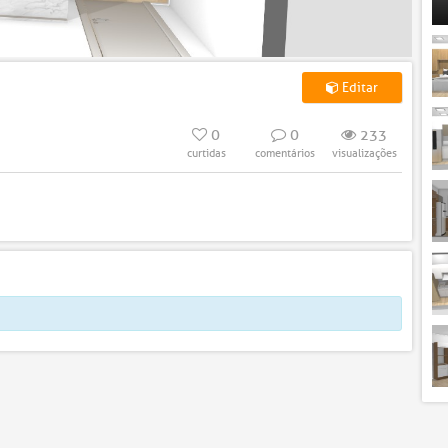
Editar
0
0
233
curtidas
comentários
visualizações