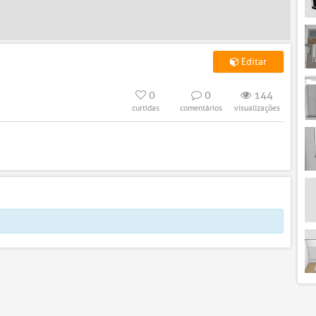
Editar
0
0
144
curtidas
comentários
visualizações