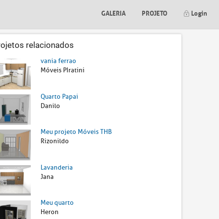
GALERIA
PROJETO
Login
rojetos relacionados
vania ferrao
Móveis PIratini
Quarto Papai
Danilo
Meu projeto Móveis THB
Rizonildo
Lavanderia
Jana
Meu quarto
Heron