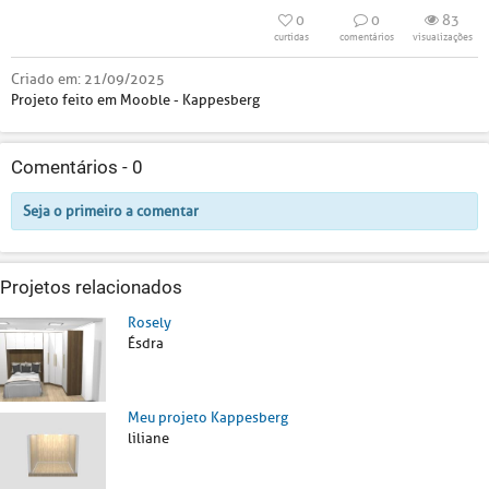
0
0
83
curtidas
comentários
visualizações
Criado em:
21/09/2025
Projeto feito em Mooble - Kappesberg
Comentários -
0
Seja o primeiro a comentar
Projetos relacionados
Rosely
Ésdra
Meu projeto Kappesberg
liliane