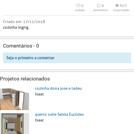
0
0
607
curtidas
comentários
visualizações
Criado em:
17/11/2018
cozinha ingrig
Comentários -
0
Seja o primeiro a comentar
Projetos relacionados
cozinha dona jose e tadeu
Isaac
querto suíte Selma Euclides
Isaac