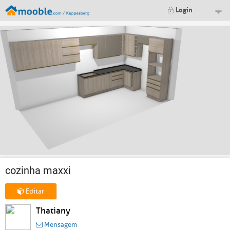
Login
cozinha maxxi
Editar
Thatiany
Mensagem