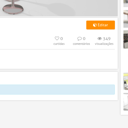
Editar
0
0
349
curtidas
comentários
visualizações