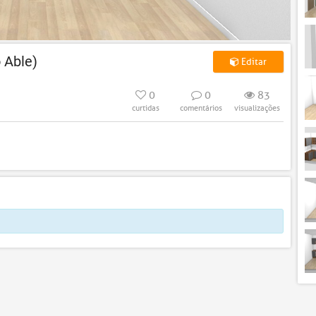
 Able)
Editar
0
0
83
curtidas
comentários
visualizações