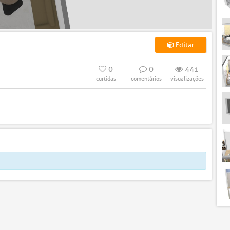
Editar
0
0
441
curtidas
comentários
visualizações