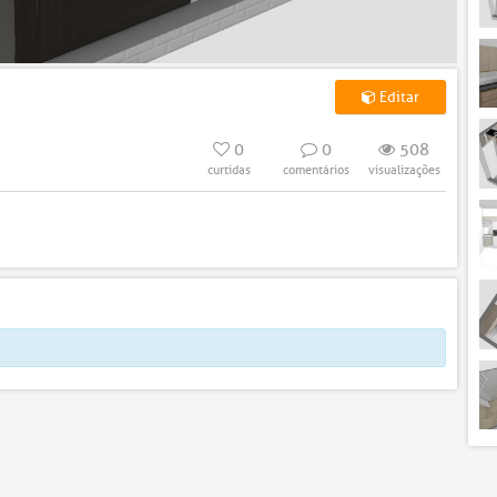
Editar
0
0
508
curtidas
comentários
visualizações