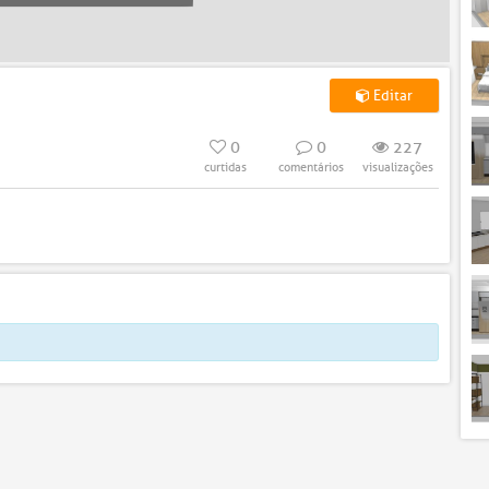
Editar
0
0
227
curtidas
comentários
visualizações