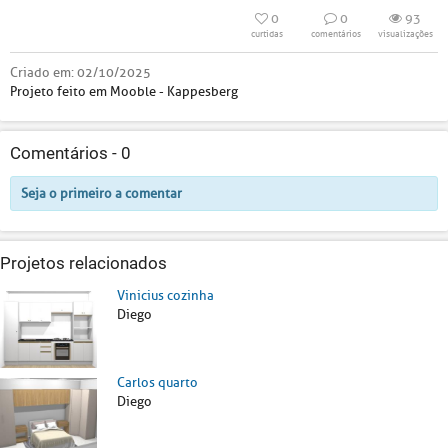
0
0
93
curtidas
comentários
visualizações
Criado em:
02/10/2025
Projeto feito em Mooble - Kappesberg
Comentários -
0
Seja o primeiro a comentar
Projetos relacionados
Vinicius cozinha
Diego
Carlos quarto
Diego