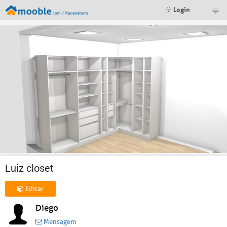
Login
Luiz closet
Editar
Diego
Mensagem