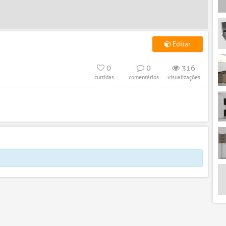
Editar
0
0
316
curtidas
comentários
visualizações