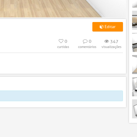
Editar
0
0
347
curtidas
comentários
visualizações