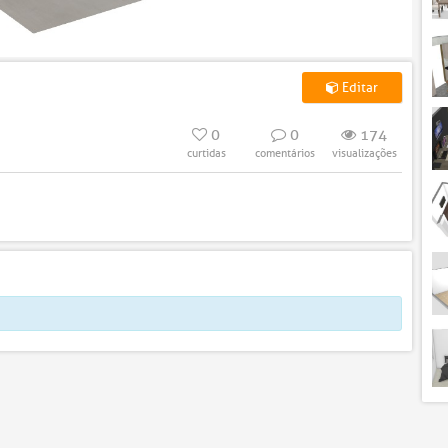
Editar
0
0
174
curtidas
comentários
visualizações