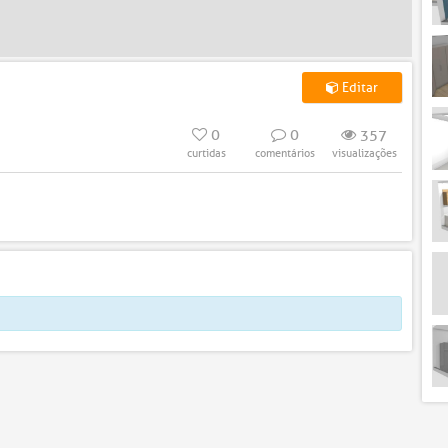
Editar
0
0
357
curtidas
comentários
visualizações